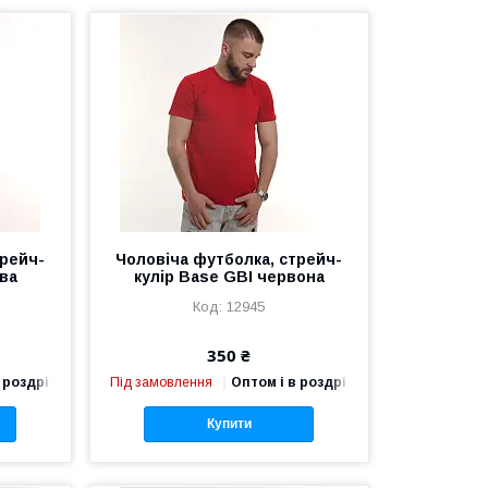
трейч-
Чоловіча футболка, стрейч-
ива
кулір Base GBI червона
12945
350 ₴
 роздріб
Під замовлення
Оптом і в роздріб
Купити