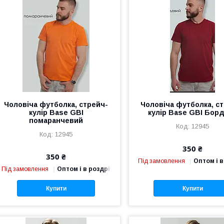
Чоловіча футболка, стрейч-
Чоловіча футболка, с
кулір Base GBI
кулір Base GBI Бор
помаранчевий
12945
12945
350 ₴
350 ₴
Під замовлення
Оптом і в
Під замовлення
Оптом і в роздріб
Купити
Купити