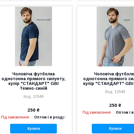
Чоловіча футболка
Чоловіча футбол
однотонна прямого силуету,
однотонна прямого си
кулір "СТАНДАРТ" GBI
кулір "СТАНДАРТ" GBI
Темно-синій
12549
12549
250 ₴
250 ₴
Під замовлення
Оптом і в
Під замовлення
Оптом і в роздріб
Купити
Купити