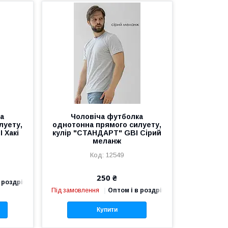
ка
Чоловіча футболка
луету,
однотонна прямого силуету,
 Хакі
кулір "СТАНДАРТ" GBI Сірий
меланж
12549
250 ₴
 роздріб
Під замовлення
Оптом і в роздріб
Купити