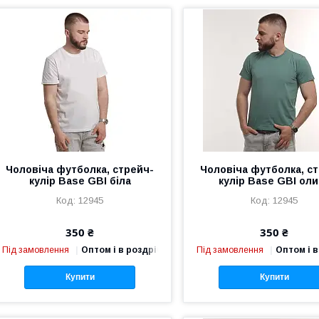
Чоловіча футболка, стрейч-
Чоловіча футболка, с
кулір Base GBI біла
кулір Base GBI ол
12945
12945
350 ₴
350 ₴
Під замовлення
Оптом і в роздріб
Під замовлення
Оптом і в
Купити
Купити