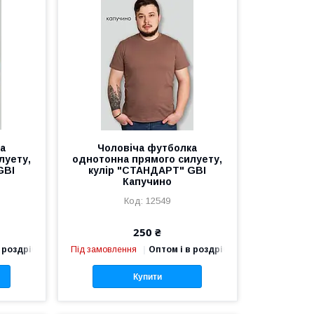
ка
Чоловіча футболка
луету,
однотонна прямого силуету,
GBI
кулір "СТАНДАРТ" GBI
Капучино
12549
250 ₴
 роздріб
Під замовлення
Оптом і в роздріб
Купити