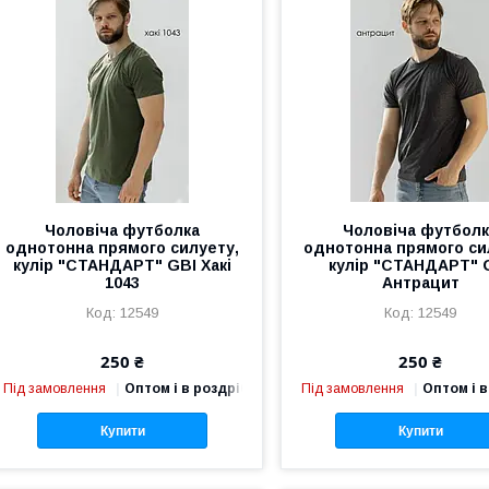
Чоловіча футболка
Чоловіча футбол
однотонна прямого силуету,
однотонна прямого си
кулір "СТАНДАРТ" GBI Хакі
кулір "СТАНДАРТ" 
1043
Антрацит
12549
12549
250 ₴
250 ₴
Під замовлення
Оптом і в роздріб
Під замовлення
Оптом і в
Купити
Купити