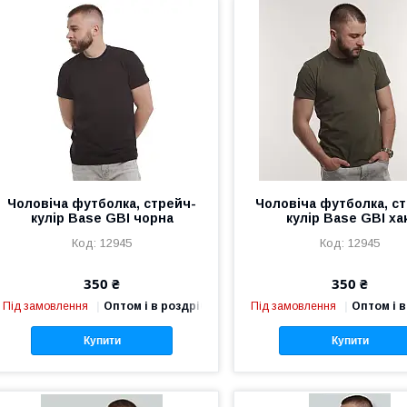
Чоловіча футболка, стрейч-
Чоловіча футболка, с
кулір Base GBI чорна
кулір Base GBI ха
12945
12945
350 ₴
350 ₴
Під замовлення
Оптом і в роздріб
Під замовлення
Оптом і в
Купити
Купити