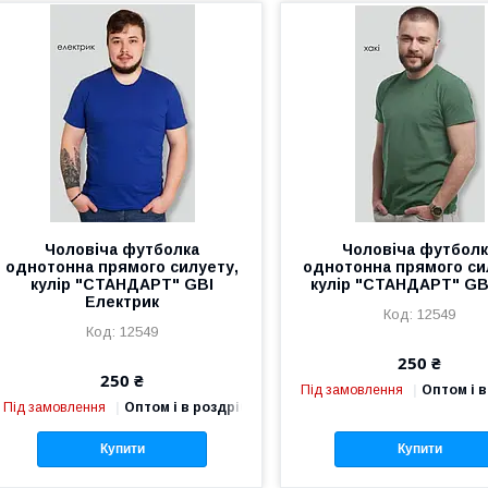
Чоловіча футболка
Чоловіча футбол
однотонна прямого силуету,
однотонна прямого си
кулір "СТАНДАРТ" GBI
кулір "СТАНДАРТ" GBI
Електрик
12549
12549
250 ₴
250 ₴
Під замовлення
Оптом і в
Під замовлення
Оптом і в роздріб
Купити
Купити