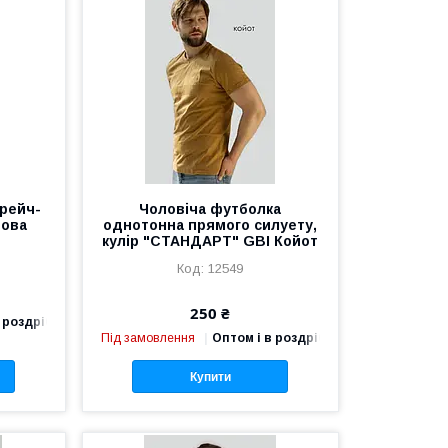
трейч-
Чоловіча футболка
дова
однотонна прямого силуету,
кулір "СТАНДАРТ" GBI Койот
12549
250 ₴
 роздріб
Під замовлення
Оптом і в роздріб
Купити