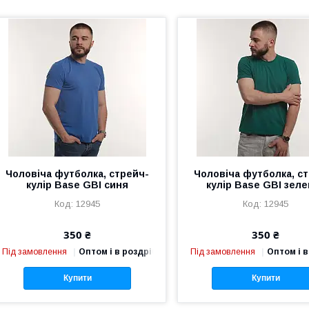
Чоловіча футболка, стрейч-
Чоловіча футболка, с
кулір Base GBI синя
кулір Base GBI зел
12945
12945
350 ₴
350 ₴
Під замовлення
Оптом і в роздріб
Під замовлення
Оптом і в
Купити
Купити