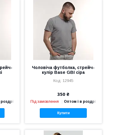
трейч-
Чоловіча футболка, стрейч-
кі
кулір Base GBI сіра
12945
350 ₴
 роздріб
Під замовлення
Оптом і в роздріб
Купити