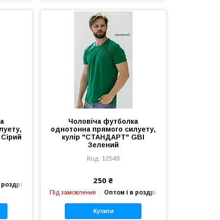
ка
Чоловіча футболка
луету,
однотонна прямого силуету,
 Сірий
кулір "СТАНДАРТ" GBI
Зелений
12549
250 ₴
 роздріб
Під замовлення
Оптом і в роздріб
Купити