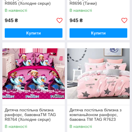
R8685 (Холодне серце)
R8696 (Тачки)
В наявності
В наявності
945
945
₴
₴
Купити
Купити
Дитяча постільна білизна
Дитяча постільна білизна з
ранфорс, бавовнаТМ TAG
компаньйоном ранфорс,
R8764 (Холодне серце)
бавовна TM TAG R7623
(Зірки рожевий)
В наявності
В наявності