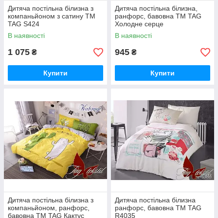
Дитяча постільна білизна з
Дитяча постільна білизна,
компаньйоном з сатину TM
ранфорс, бавовна ТМ TAG
TAG S424
Холодне серце
В наявності
В наявності
1 075
945
₴
₴
Купити
Купити
Дитяча постільна білизна з
Дитяча постільна білизна
компаньйоном, ранфорс,
ранфорс, бавовна ТМ TAG
бавовна TM TAG Кактус
R4035