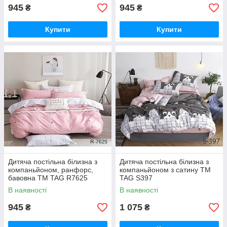
945
945
₴
₴
Купити
Купити
Дитяча постільна білизна з
Дитяча постільна білизна з
компаньйоном, ранфорс,
компаньйоном з сатину TM
бавовна TM TAG R7625
TAG S397
(клітинка рожевий)
В наявності
В наявності
945
1 075
₴
₴