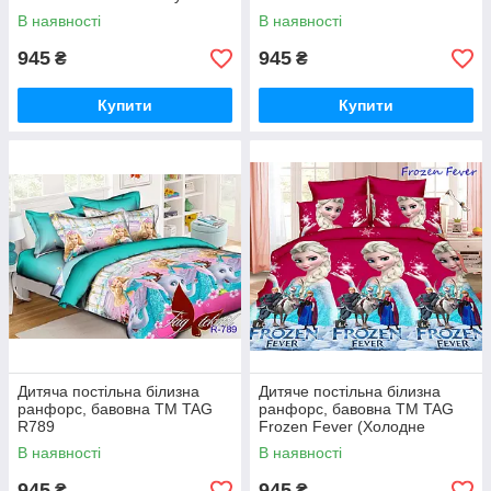
В наявності
В наявності
945
945
₴
₴
Купити
Купити
Дитяча постільна білизна
Дитяче постільна білизна
ранфорс, бавовна ТМ TAG
ранфорс, бавовна ТМ TAG
R789
Frozen Fever (Холодне
серце)
В наявності
В наявності
945
945
₴
₴