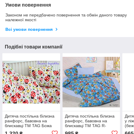
Умови повернення
Законом не передбачено повернення та обмін даного товару
належної якості
Всі умови повернення
Подібні товари компанії
Дитяча постільна білизна
Дитяча постільна білизна
Дитя
ранфорс, бавовна на
ранфорс, бавовна на
у лі
блискавці ТМ TAG Божа
блискавці ТМ TAG R-
(беж
корівка
T9227 (Цуценячий
1 320
985
665
₴
₴