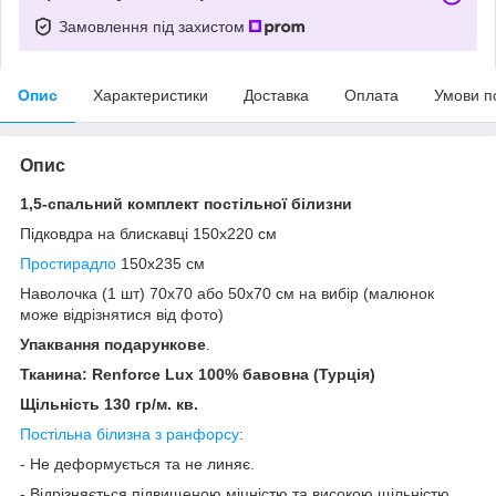
Замовлення під захистом
Опис
Характеристики
Доставка
Оплата
Умови п
Опис
1,5-спальний комплект постільної білизни
Підковдра на блискавці 150x220 см
Простирадло
150x235 см
Наволочка (1 шт) 70х70 або 50х70 см на вибір (малюнок
може відрізнятися від фото)
Упаквання подарункове
.
Тканина:
Renforce Lux
100% бавовна (Турція)
Щільність 130 гр/м. кв.
Постільна білизна з ранфорсу
:
- Не деформується та не линяє.
- Відрізняється підвищеною міцністю та високою щільністю.