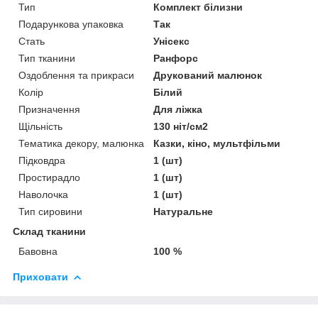
Тип
Комплект білизни
Подарункова упаковка
Так
Стать
Унісекс
Тип тканини
Ранфорс
Оздоблення та прикраси
Друкований малюнок
Колір
Білий
Призначення
Для ліжка
Щільність
130 ніт/см2
Тематика декору, малюнка
Казки, кіно, мультфільми
Підковдра
1 (шт)
Простирадло
1 (шт)
Наволочка
1 (шт)
Тип сировини
Натуральне
Склад тканини
Бавовна
100 %
Приховати