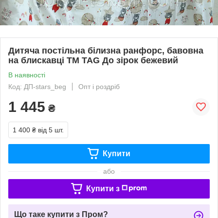
Дитяча постільна білизна ранфорс, бавовна
на блискавці ТМ TAG До зірок бежевий
В наявності
Код: ДП-stars_beg
Опт і роздріб
1 445
₴
1 400 ₴
від 5 шт.
Купити
або
Купити з
Що таке купити з Пром?