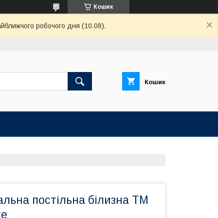
Кошик
айближчого робочого дня (10.08).
Кошик
альна постільна білизна ТМ
te