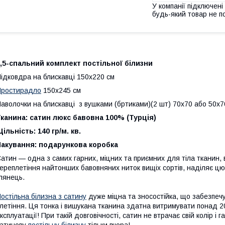
У компанії підключені
будь-який товар не п
,5-спальний
комплект постільної білизни
ідковдра на блискавці 150x220 см
Простирадло
150x245 см
аволочки на блискавці з вушками (бртиками)(2 шт) 70x70 або 50х7
канина: сатин люкс бавовна 100% (Турція)
ільність: 140 гр/м. кв.
Пакування: подарункова коробка
атин — одна з самих гарних, міцних та приємних для тіла тканин,
ереплетіння найтонших бавовняних ниток вищіх сортів, наділяє цю
лянець.
остільна білизна з сатину
дуже міцна та зносостійка, що забезпечує
летіння. Ця тонка і вишукана тканина здатна витримувати понад 2
ксплуатації! При такій довговічності, сатин не втрачає свій колір і 