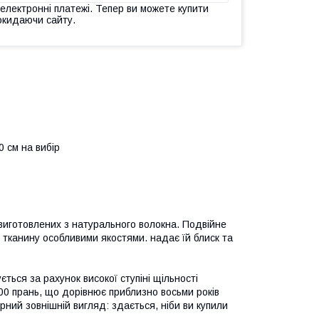
 електронні платежі. Тепер ви можете купити
окидаючи сайту.
0 см на вибір
 виготовлених з натурального волокна. Подвійне
 тканину особливими якостями. надає їй блиск та
ться за рахунок високої ступіні щільності
00 прань, що дорівнює приблизно восьми років
гарний зовнішній вигляд: здається, ніби ви купили