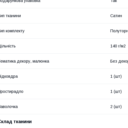
одарункова упаковка
Так
ип тканини
Сатин
ип комплекту
Полутор
ільність
140 г/м2
ематика декору, малюнка
Без деко
ідковдра
1 (шт)
Простирадло
1 (шт)
аволочка
2 (шт)
Склад тканини