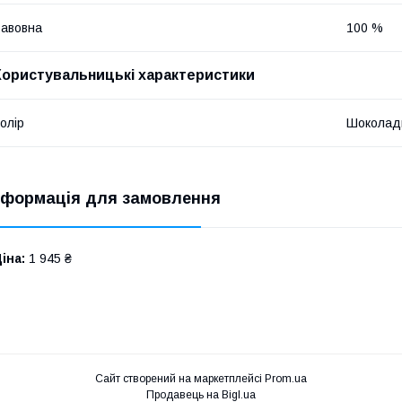
авовна
100 %
Користувальницькі характеристики
олір
Шоколад
нформація для замовлення
іна:
1 945 ₴
Сайт створений на маркетплейсі
Prom.ua
Продавець на Bigl.ua