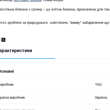
атинову
постільну білизну
тільки вчора!
остільна білизна з сатину – це елітна білизна, призначена для тих,
ото зроблені за природнього освітлення, "вживу" забарвлення ще
арактеристики
Основні
иробник
TAG
раїна виробник
Україна