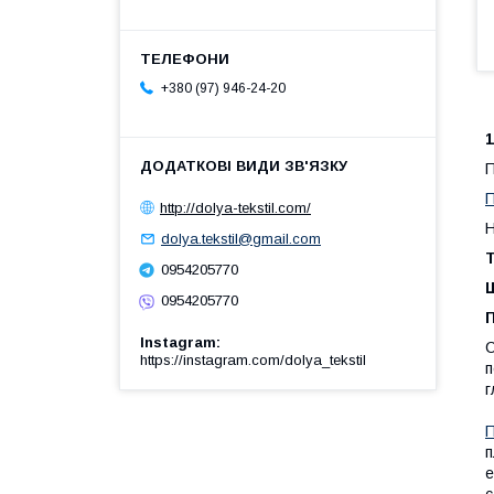
+380 (97) 946-24-20
1
П
http://dolya-tekstil.com/
Н
dolya.tekstil@gmail.com
Т
0954205770
Щ
0954205770
Instagram
С
https://instagram.com/dolya_tekstil
п
г
П
п
е