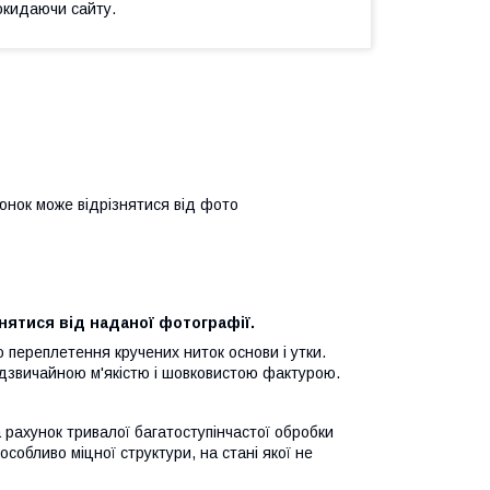
окидаючи сайту.
люнок може відрізнятися від фото
нятися від наданої фотографії.
 переплетення кручених ниток основи і утки.
адзвичайною м'якістю і шовковистою фактурою.
 рахунок тривалої багатоступінчастої обробки
особливо міцної структури, на стані якої не