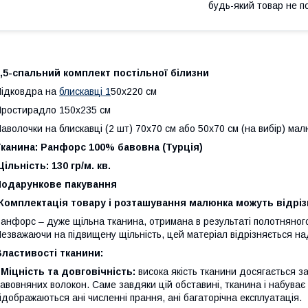
будь-який товар не п
,5-спальний комплект постільної білизни
ідковдра на
блискавці 1
50x220 см
ростирадло 150x235 см
аволочки на блискавці (2 шт) 70x70 см або 50х70 см (на вибір) ма
канина: Ранфорс 100% бавовна (Турція)
Щільність:
130 гр/м. кв.
Подарункове пакування
Комплектація товару і розташування малюнка можуть відріз
анфорс – дуже щільна тканина, отримана в результаті полотняного
езважаючи на підвищену щільність, цей матеріал відрізняється н
ластивості тканини:
-
Міцність та довговічність:
висока якість тканини досягається за
авовняних волокон. Саме завдяки цій обставині, тканина і набуває 
ідображаються ані численні прання, ані багаторічна експлуатація.