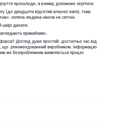
чуття прохолоди, а взимку допоможе зігрітися.
огу (до двадцяти відсотків власної ваги), тому
ом»: спляча людина ніколи не спітніє.
 шкірі дихати.
виглядають привабливо.
форса? Догляд дуже простий: достатньо час від
у, що рекомендованний виробником. Інформацію
аким же безпроблемним виявляється процес