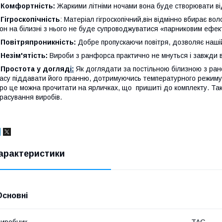
-
Комфортність:
Жаркими літніми ночами вона буде створювати від
-
Гігроскопічність
: Матеріал гігроскопічний,він відмінно вбирає вол
он на білизні з нього не буде супроводжуватися «парниковим ефект
-
Повітряпроникність:
Добре пропускаючи повітря, дозволяє нашій
Незім'ятість:
Вироби з ранфорса практично не мнуться і завжди 
Простота у догляд
і:
Як доглядати за постільною білизною з ран
асу піддавати його пранню, дотримуючись температурного режим
ро це можна прочитати на ярличках, що пришиті до комплекту. Т
расування виробів.
арактеристики
Основні