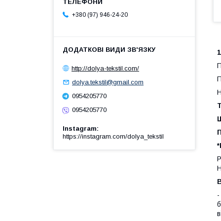
+380 (97) 946-24-20
1
П
http://dolya-tekstil.com/
П
dolya.tekstil@gmail.com
Н
0954205770
Т
0954205770
Instagram
https://instagram.com/dolya_tekstil
*
Р
Н
В
б
в