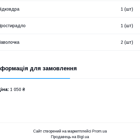
ідковдра
1 (шт)
Простирадло
1 (шт)
аволочка
2 (шт)
нформація для замовлення
іна:
1 050 ₴
Сайт створений на маркетплейсі
Prom.ua
Продавець на Bigl.ua