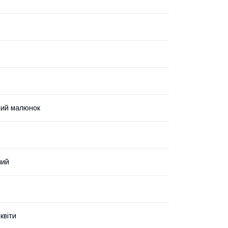
ний малюнок
ний
квіти