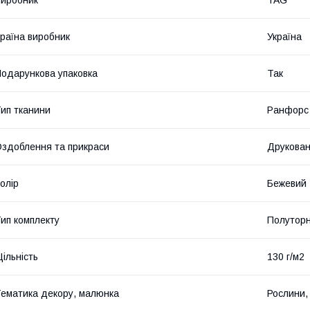
иробник
TAG
раїна виробник
Україна
одарункова упаковка
Так
ип тканини
Ранфорс
здоблення та прикраси
Друкова
олір
Бежевий
ип комплекту
Полутор
ільність
130 г/м2
ематика декору, малюнка
Рослини, 