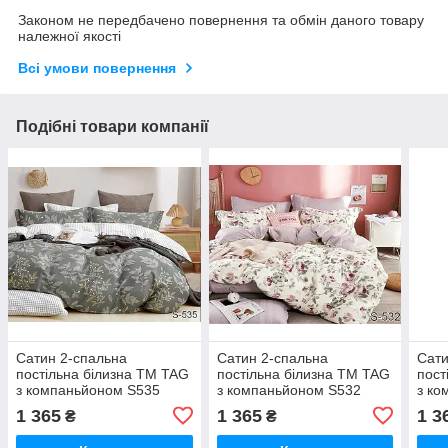
Законом не передбачено повернення та обмін даного товару
належної якості
Всі умови повернення
Подібні товари компанії
Сатин 2-спальна
Сатин 2-спальна
Сати
постільна білизна ТМ TAG
постільна білизна ТМ TAG
пост
з компаньйоном S535
з компаньйоном S532
з ко
1 365
1 365
1 3
₴
₴