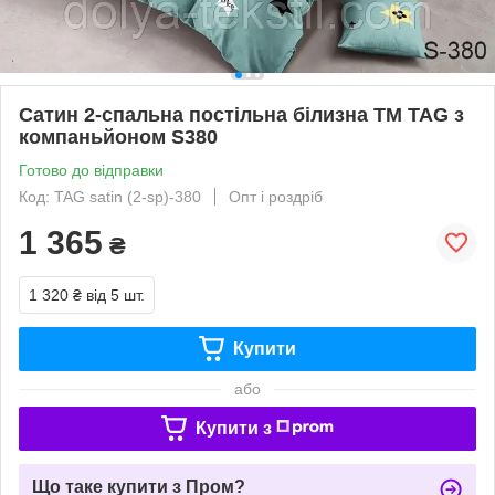
Сатин 2-спальна постільна білизна ТМ TAG з
компаньйоном S380
Готово до відправки
Код: TAG satin (2-sp)-380
Опт і роздріб
1 365
₴
1 320 ₴
від 5 шт.
Купити
або
Купити з
Що таке купити з Пром?