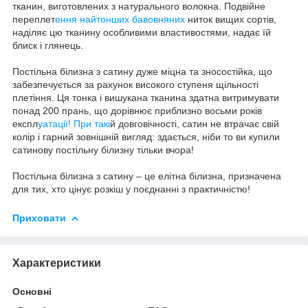
тканин, виготовлених з натурального волокна. Подвійне
переплет
ення найтонших бавовняних
ниток вищих сортів,
наділяє цю тканину особливими властивостями, надає їй
блиск і глянець.
Постільна білизна з сатину дуже міцна та зносостійка, що
забезпечується за рахунок високого ступеня щільності
плетіння. Ця тонка і вишукана тканина здатна витримувати
понад 200 прань, що дорівнює приблизно восьми років
експл
уатації! При такі
й довговічності, сатин не втрачає свій
колір і гарний зовнішній вигляд: здається, ніби то ви купили
сатинову постільну білизну тільки вчора!
Постільна білизна з сатину – це елітна білизна, призначена
для тих, хто цінує розкіш у поєднанні з практичністю!
Приховати
Характеристики
Основні