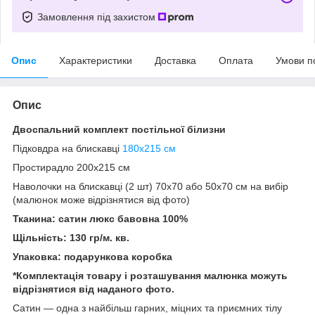
Замовлення під захистом
Опис
Характеристики
Доставка
Оплата
Умови п
Опис
Двоспальний комплект постільної білизни
Підковдра на блискавці
180x215 см
Простирадло 200x215 см
Наволочки на блискавці (2 шт) 70x70 або 50х70 см на вибір
(малюнок може відрізнятися від фото)
Тканина: сатин люкс бавовна 100%
Щільність: 130 гр/м. кв.
Упаковка: подарункова коробка
*Комплектація товару і розташування малюнка можуть
відрізнятися від наданого фото.
Сатин — одна з найбільш гарних, міцних та приємних тілу