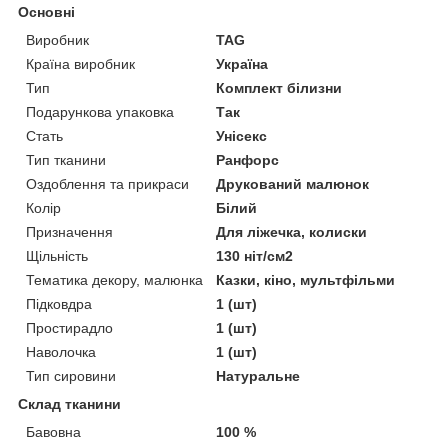
Основні
Виробник
TAG
Країна виробник
Україна
Тип
Комплект білизни
Подарункова упаковка
Так
Стать
Унісекс
Тип тканини
Ранфорс
Оздоблення та прикраси
Друкований малюнок
Колір
Білий
Призначення
Для ліжечка, колиски
Щільність
130 ніт/см2
Тематика декору, малюнка
Казки, кіно, мультфільми
Підковдра
1 (шт)
Простирадло
1 (шт)
Наволочка
1 (шт)
Тип сировини
Натуральне
Склад тканини
Бавовна
100 %