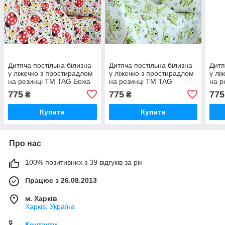
Дитяча постільна білизна
Дитяча постільна білизна
Дитя
у ліжечко з простирадлом
у ліжечко з простирадлом
у лі
на резинці ТМ TAG Божа
на резинці ТМ TAG
на р
корівка
Совушка (зелений)
Зай
775
775
775
₴
₴
Купити
Купити
Про нас
100% позитивних з 39 відгуків за рік
Працює з 26.08.2013
м. Харків
Харків, Україна
Контакти