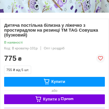
Дитяча постільна білизна у ліжечко з
простирадлом на резинці ТМ TAG Совушка
(бузковий)
В наявності
Код: В кроватку-101р
Опт і роздріб
775
₴
755 ₴
від 5 шт.
Купити
або
Купити з