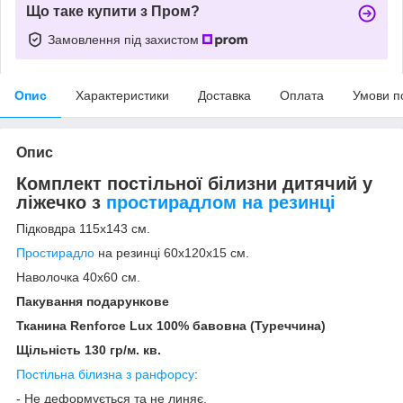
Що таке купити з Пром?
Замовлення під захистом
Опис
Характеристики
Доставка
Оплата
Умови п
Опис
Комплект постільної білизни дитячий у
ліжечко з
простирадлом на резинці
Підковдра 115х143 см.
Простирадло
на резинці 60х120х15 см.
Наволочка 40х60 см.
Пакування подарункове
Тканина
Renforce Lux 100% бавовна (Туреччина)
Щільність 130 гр/м. кв.
Постільна білизна з ранфорсу
:
- Не деформується та не линяє.