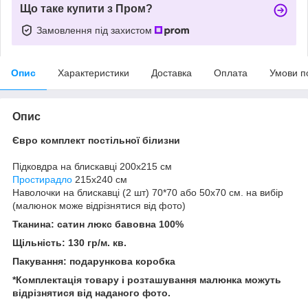
Що таке купити з Пром?
Замовлення під захистом
Опис
Характеристики
Доставка
Оплата
Умови п
Опис
Євро комплект постільної білизни
Підковдра на блискавці 200x215 см
Простирадло
215x240 см
Наволочки на блискавці (2 шт) 70*70 або 50х70 см. на вибір
(малюнок може відрізнятися від фото)
Тканина: сатин люкс бавовна 100%
Щільність: 130 гр/м. кв.
Пакування: подарункова коробка
*Комплектація товару і розташування малюнка можуть
відрізнятися від наданого фото.