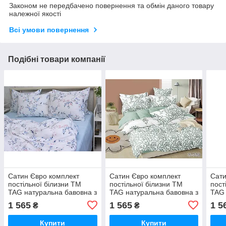
Законом не передбачено повернення та обмін даного товару
належної якості
Всі умови повернення
Подібні товари компанії
Сатин Євро комплект
Сатин Євро комплект
Сати
постільної білизни ТМ
постільної білизни ТМ
пост
TAG натуральна бавовна з
TAG натуральна бавовна з
TAG 
компаньйоном S536
компаньйоном S539
ком
1 565
1 565
1 5
₴
₴
Купити
Купити