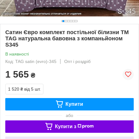
Сатин Євро комплект постільної білизни ТМ
TAG натуральна бавовна з компаньйоном
S345
В наявності
Код: TAG satin (evro)-345
Опт і роздріб
1 565
₴
1 520 ₴
від 5 шт.
Купити
або
Купити з