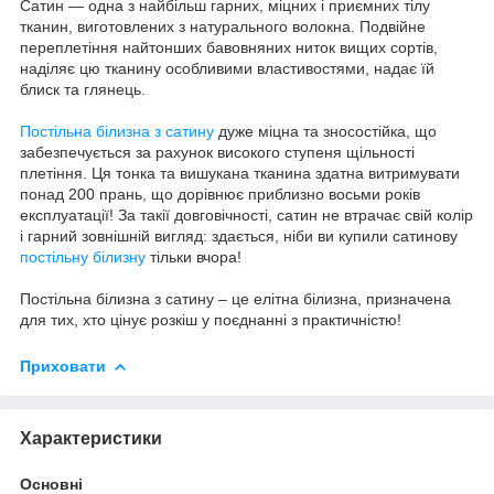
Сатин — одна з найбільш гарних, міцних і приємних тілу
тканин, виготовлених з натурального волокна. Подвійне
переплетіння найтонших бавовняних ниток вищих сортів,
наділяє цю тканину особливими властивостями, надає їй
блиск та глянець.
Постільна білизна з сатину
дуже міцна та зносостійка, що
забезпечується за рахунок високого ступеня щільності
плетіння. Ця тонка та вишукана тканина здатна витримувати
понад 200 прань, що дорівнює приблизно восьми років
експлуатації! За такії довговічності, сатин не втрачає свій колір
і гарний зовнішній вигляд: здається, ніби ви купили сатинову
постільну білизну
тільки вчора!
Постільна білизна з сатину – це елітна білизна, призначена
для тих, хто цінує розкіш у поєднанні з практичністю!
Приховати
Характеристики
Основні