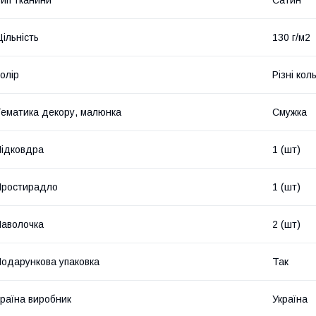
ип тканини
Сатин
ільність
130 г/м2
олір
Різні кол
ематика декору, малюнка
Смужка
ідковдра
1 (шт)
Простирадло
1 (шт)
аволочка
2 (шт)
одарункова упаковка
Так
раїна виробник
Україна