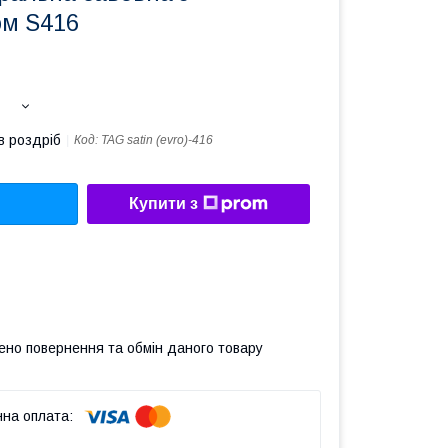
м S416
в роздріб
Код:
TAG satin (evro)-416
Купити з
ено повернення та обмін даного товару