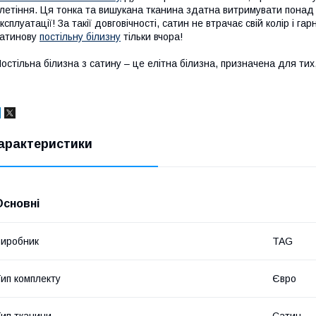
летіння. Ця тонка та вишукана тканина здатна витримувати понад 
ксплуатації! За такії довговічності, сатин не втрачає свій колір і га
атинову
постільну білизну
тільки вчора!
остільна білизна з сатину – це елітна білизна, призначена для тих,
арактеристики
Основні
иробник
TAG
ип комплекту
Євро