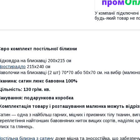
У компанії підключені
будь-який товар не п
вро комплект постільної білизни
ідковдра на блискавці 200x215 см
Простирадло
215x240 см
аволочки на блискавці (2 шт) 70*70 або 50х70 см. на вибір (малюн
канина: сатин люкс бавовна 100%
ільність: 130 гр/м. кв.
Пакування: подарункова коробка
Комплектація товару і розташування малюнка можуть відріз
атин — одна з найбільш гарних, міцних і приємних тілу тканин, ви
ереплетіння найтонших бавовняних ниток вищих сортів, наділяє ц
лиск та глянець.
остільна білизна з сатину
дуже міцна та зносостійка, що забезпечу