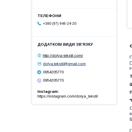
+380 (97) 946-24-20
Є
http://dolya-tekstil.com/
П
dolya.tekstil@gmail.com
Н
0954205770
Т
0954205770
Щ
Instagram
https://instagram.com/dolya_tekstil
*
С
п
б
П