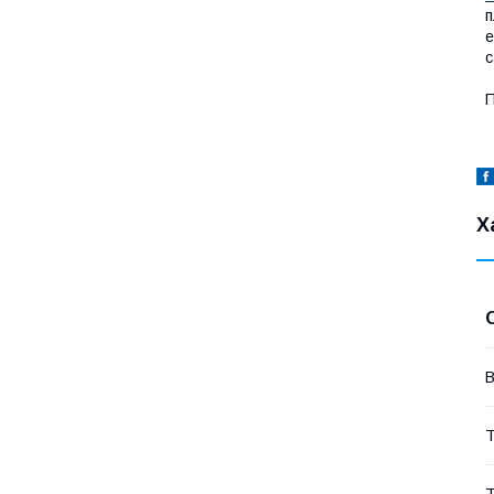
п
е
с
П
Х
В
Т