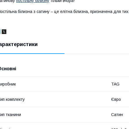
атинову
постільну білизну
тільки вчора!
остільна білизна з сатину – це елітна білизна, призначена для тих,
арактеристики
Основні
иробник
TAG
ип комплекту
Євро
ип тканини
Сатин