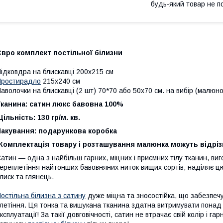
будь-який товар не п
вро комплект постільної білизни
ідковдра на блискавці 200x215 см
Простирадло
215x240 см
аволочки на блискавці (2 шт) 70*70 або 50х70 см. на вибір (малюн
канина: сатин люкс бавовна 100%
ільність: 130 гр/м. кв.
Пакування: подарункова коробка
Комплектація товару і розташування малюнка можуть відріз
атин — одна з найбільш гарних, міцних і приємних тілу тканин, ви
ереплетіння найтонших бавовняних ниток вищих сортів, наділяє ц
лиск та глянець.
остільна білизна з сатину
дуже міцна та зносостійка, що забезпечу
летіння. Ця тонка та вишукана тканина здатна витримувати понад 
ксплуатації! За такії довговічності, сатин не втрачає свій колір і га