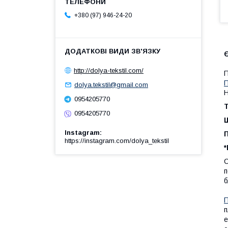
+380 (97) 946-24-20
Є
http://dolya-tekstil.com/
П
dolya.tekstil@gmail.com
Н
0954205770
Т
0954205770
Щ
Instagram
https://instagram.com/dolya_tekstil
*
С
п
б
П
п
е