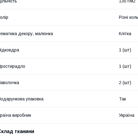
ільність
130 г/м2
олір
Різні кол
ематика декору, малюнка
Клітка
ідковдра
1 (шт)
Простирадло
1 (шт)
аволочка
2 (шт)
одарункова упаковка
Так
раїна виробник
Україна
Склад тканини