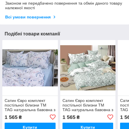
Законом не передбачено повернення та обмін даного товару
належної якості
Всі умови повернення
Подібні товари компанії
Сатин Євро комплект
Сатин Євро комплект
Сати
постільної білизни ТМ
постільної білизни ТМ
пост
TAG натуральна бавовна з
TAG натуральна бавовна з
TAG 
компаньйоном S536
компаньйоном S539
ком
1 565
1 565
1 5
₴
₴
Купити
Купити