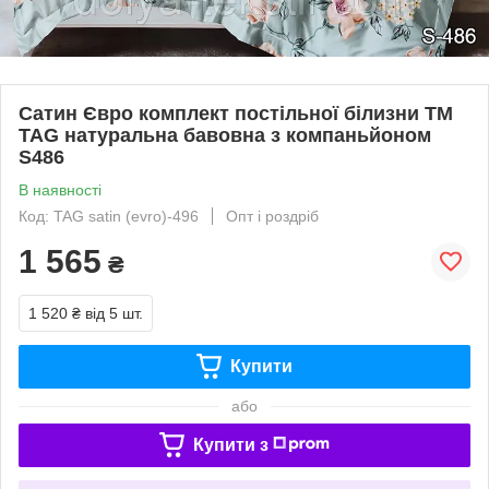
Сатин Євро комплект постільної білизни ТМ
TAG натуральна бавовна з компаньйоном
S486
В наявності
Код: TAG satin (evro)-496
Опт і роздріб
1 565
₴
1 520 ₴
від 5 шт.
Купити
або
Купити з