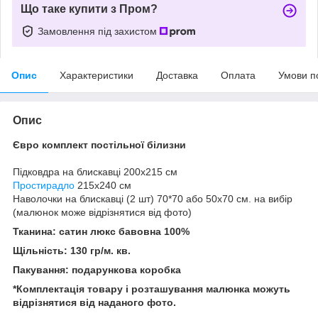
Що таке купити з Пром?
Замовлення під захистом
Опис
Характеристики
Доставка
Оплата
Умови п
Опис
Євро комплект постільної білизни
Підковдра на блискавці 200x215 см
Простирадло
215x240 см
Наволочки на блискавці (2 шт) 70*70 або 50х70 см. на вибір
(малюнок може відрізнятися від фото)
Тканина: сатин люкс бавовна 100%
Щільність: 130 гр/м. кв.
Пакування: подарункова коробка
*Комплектація товару і розташування малюнка можуть
відрізнятися від наданого фото.