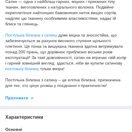
Сатин — одна з найбільш гарних, міцних і приємних тілу
тканин, виготовлених з натурального волокна. Подвійне
переплетіння найтонших бавовняних ниток вищих сортів,
наділяє цю тканину особливими властивостями, надає їй
блиск та глянець.
Постільна білизна з сатину
дуже міцна та зносостійка, що
забезпечується за рахунок високого ступеня щільності
плетіння. Ця тонка та вишукана тканина здатна витримувати
понад 200 прань, що дорівнює приблизно восьми років
експлуатації! За такії довговічності, сатин не втрачає свій колір
і гарний зовнішній вигляд: здається, ніби ви купили сатинову
постільну білизну
тільки вчора!
Постільна білизна з сатину – це елітна білизна, призначена
для тих, хто цінує розкіш у поєднанні з практичністю!
Приховати
Характеристики
Основні