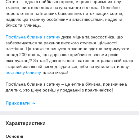
Сатин — одна з найбільш гарних, міцних і приємних тілу
тканин, виготовлених з натурального волокна. Подвійне
переплетіння найтонших бавовняних ниток вищих сортів,
наділяє цю тканину особливими властивостями, надає їй
блиск та глянець.
Постільна білизна з сатину
дуже міцна та зносостійка, що
забезпечується за рахунок високого ступеня щільності
плетіння. Ця тонка та вишукана тканина здатна витримувати
понад 200 прань, що дорівнює приблизно восьми років
експлуатації! За такії довговічності, сатин не втрачає свій колір
і гарний зовнішній вигляд: здається, ніби ви купили сатинову
постільну білизну
тільки вчора!
Постільна білизна з сатину – це елітна білизна, призначена
для тих, хто цінує розкіш у поєднанні з практичністю!
Приховати
Характеристики
Основні