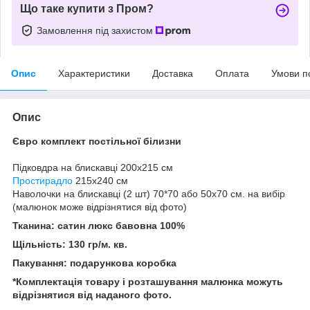
Що таке купити з Пром?
Замовлення під захистом
Опис
Характеристики
Доставка
Оплата
Умови п
Опис
Євро комплект постільної білизни
Підковдра на блискавці 200x215 см
Простирадло
215x240 см
Наволочки на блискавці (2 шт) 70*70 або 50х70 см. на вибір
(малюнок може відрізнятися від фото)
Тканина: сатин люкс бавовна 100%
Щільність: 130 гр/м. кв.
Пакування: подарункова коробка
*Комплектація товару і розташування малюнка можуть
відрізнятися від наданого фото.