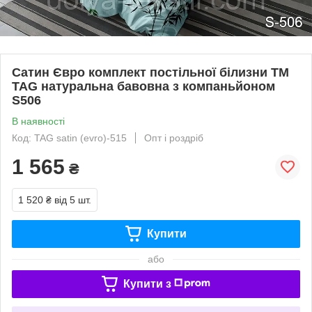
Сатин Євро комплект постільної білизни ТМ
TAG натуральна бавовна з компаньйоном
S506
В наявності
Код: TAG satin (evro)-515
Опт і роздріб
1 565
₴
1 520 ₴
від 5 шт.
Купити
або
Купити з