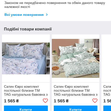
Законом не передбачено повернення та обмін даного товару
належної якості
Всі умови повернення
Подібні товари компанії
Сатин Євро комплект
Сатин Євро комплект
Сати
постільної білизни ТМ
постільної білизни ТМ
пост
TAG натуральна бавовна з
TAG натуральна бавовна з
TAG 
компаньйоном S536
компаньйоном S539
ком
1 565
1 565
1 5
₴
₴
Купити
Купити