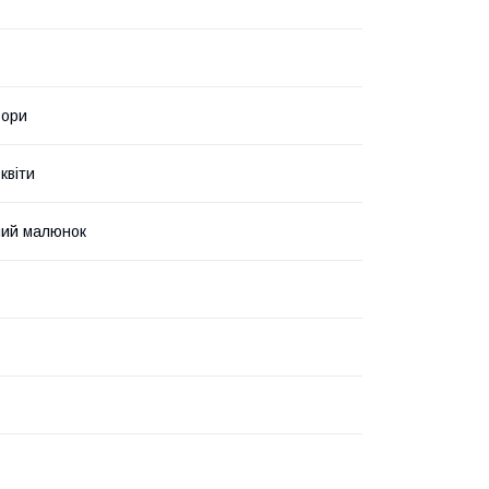
ьори
квіти
ний малюнок