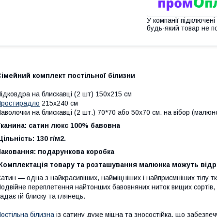
У компанії підключені
будь-який товар не п
Сімейний
комплект постільної білизни
ідковдра на блискавці (2 шт) 150x215 см
Простирадло
215x240 см
аволочки на блискавці (2 шт.) 70*70 або 50х70 см. на вібор (малюн
канина: сатин люкс 100% бавовна
ільність: 130 г/м2.
Паковання: подарункова коробка
*Комплектація товару та розташування малюнка можуть відр
атин — одна з найкрасивіших, найміцніших і найприємніших тілу тк
одвійне переплетення найтонших бавовняних ниток вищих сортів,
адає їй блиску та глянець.
остільна білизна
із сатину дуже міцна та зносостійка, що забезпе