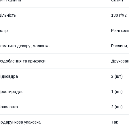
ип тканини
Сатин
ільність
130 г/м2
олір
Різні кол
ематика декору, малюнка
Рослини, 
здоблення та прикраси
Друкова
ідковдра
2 (шт)
Простирадло
1 (шт)
аволочка
2 (шт)
одарункова упаковка
Так