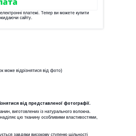
 електронні платежі. Тепер ви можете купити
окидаючи сайту.
ок може відрізнятися від фото)
ізнятися від представленої фотографії.
анин, виготовлених із натурального волокна.
 наділяє цю тканину особливими властивостями,
чується завдяки високому ступеню щільності