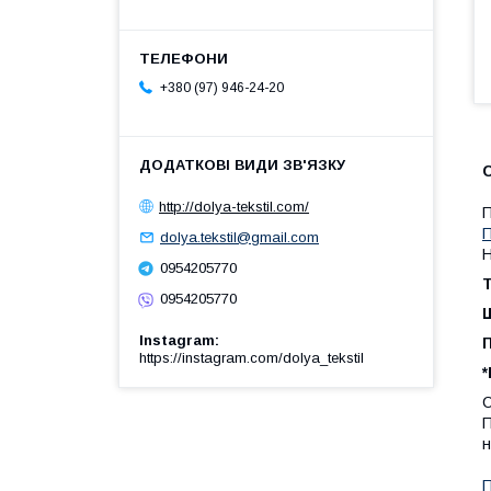
+380 (97) 946-24-20
http://dolya-tekstil.com/
П
dolya.tekstil@gmail.com
Н
0954205770
Т
0954205770
Щ
Instagram
https://instagram.com/dolya_tekstil
С
П
н
П