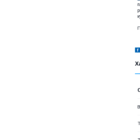
п
р
к
П
Х
В
Т