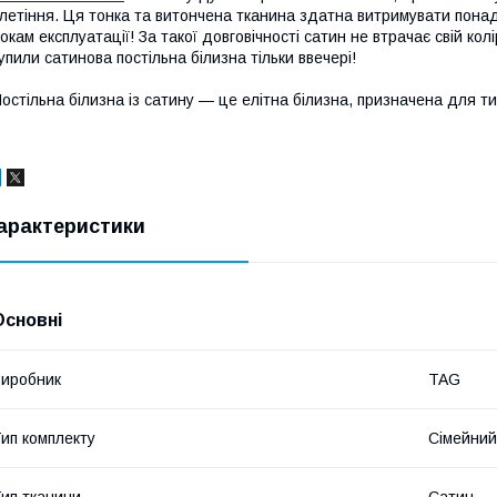
летіння. Ця тонка та витончена тканина здатна витримувати пона
окам експлуатації! За такої довговічності сатин не втрачає свій колі
упили сатинова постільна білизна тільки ввечері!
остільна білизна із сатину — це елітна білизна, призначена для тих
арактеристики
Основні
иробник
TAG
ип комплекту
Сімейний