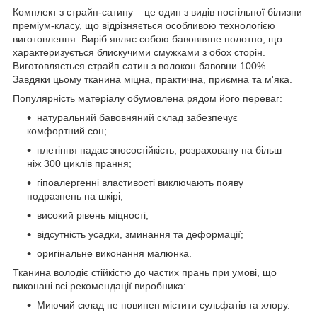
Комплект з страйп-сатину – це один з видів постільної білизни
преміум-класу, що відрізняється особливою технологією
виготовлення. Виріб являє собою бавовняне полотно, що
характеризується блискучими смужками з обох сторін.
Виготовляється страйп сатин з волокон бавовни 100%.
Завдяки цьому тканина міцна, практична, приємна та м'яка.
Популярність матеріалу обумовлена рядом його переваг:
натуральний бавовняний склад забезпечує
комфортний сон;
плетіння надає зносостійкість, розраховану на більш
ніж 300 циклів прання;
гіпоалергенні властивості виключають появу
подразнень на шкірі;
високий рівень міцності;
відсутність усадки, зминання та деформації;
оригінальне виконання малюнка.
Тканина володіє стійкістю до частих прань при умові, що
виконані всі рекомендації виробника:
Миючий склад не повинен містити сульфатів та хлору.