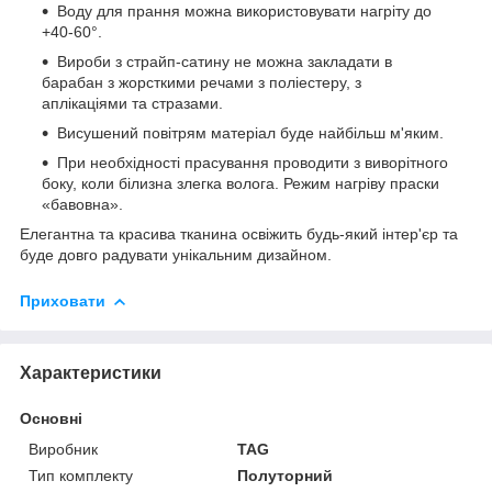
Воду для прання можна використовувати нагріту до
+40-60°.
Вироби з страйп-сатину не можна закладати в
барабан з жорсткими речами з поліестеру, з
аплікаціями та стразами.
Висушений повітрям матеріал буде найбільш м'яким.
При необхідності прасування проводити з виворітного
боку, коли білизна злегка волога. Режим нагріву праски
«бавовна».
Елегантна та красива тканина освіжить будь-який інтер'єр та
буде довго радувати унікальним дизайном.
Приховати
Характеристики
Основні
Виробник
TAG
Тип комплекту
Полуторний