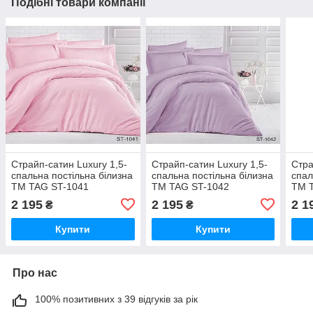
Подібні товари компанії
Страйп-сатин Luxury 1,5-
Страйп-сатин Luxury 1,5-
Стра
спальна постільна білизна
спальна постільна білизна
спал
ТМ TAG ST-1041
ТМ TAG ST-1042
ТМ 
2 195
2 195
2 1
₴
₴
Купити
Купити
Про нас
100% позитивних з 39 відгуків за рік