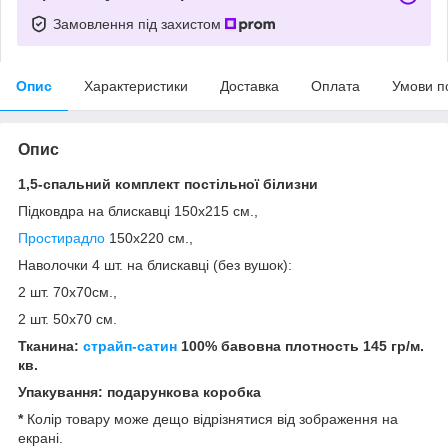
Замовлення під захистом
Опис
Характеристики
Доставка
Оплата
Умови п
Опис
1,5-спальний
комплект постільної білизни
Підковдра на блискавці 150x215 см.,
Простирадло
150x220 см.,
Наволочки 4 шт. на блискавці (без вушок):
2 шт. 70х70см.,
2 шт. 50х70 см.
Тканина:
страйп-сатин
100% бавовна п
лотность 145 гр/м.
кв.
Упакування: подарункова коробка
*
Колір товару може дещо відрізнятися від зображення на
екрані.