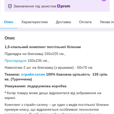
Замовлення під захистом
Опис
Характеристики
Доставка
Оплата
Умови п
Опис
1,5-спальний
комплект постільної білизни
Підковдра на блискавці 150x220 см.,
Простирадло
150x235 см.,
Наволочки 2 шт. на блискавці (з вушками) - 50х70 см.
Тканина:
страйп-сатин
100% бавовна щільність
135 гр/м.
кв. (Туреччина)
Упакування: подарункова коробка
*
Колір товару може дещо відрізнятися від зображення на
екрані.
Комплект з страйп-сатину – це один з видів постільної білизни
преміум-класу, що відрізняється особливою технологією