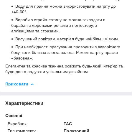
Воду для прання можна використовувати нагріту до
+40-60°.
Вироби з страйп-сатину не можна закладати в
барабан з жорсткими речами з поліестеру, з
аплікаціями та стразами.
Висушений повітрям матеріал буде найбільш м'яким.
При необхідності прасування проводити з виворітного
боку, коли білизна злегка волога. Режим нагріву праски
«бавовна».
Елегантна та красива тканина освіжить будь-який інтер'єр та
буде довго радувати унікальним дизайном.
Приховати
Характеристики
Основні
Виробник
TAG
Тип комплекту
Полуторний