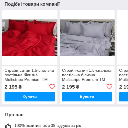
Подібні товари компанії
Страйп-сатин 1,5-спальна
Страйп-сатин 1,5-спальна
Стра
постільна білизна
постільна білизна
пост
Multistripe Premium ТМ
Multistripe Premium ТМ
Mult
Prima Teks MST-14
Prima Teks MST-04
Prim
2 195
2 195
2 1
₴
₴
Купити
Купити
Про нас
100% позитивних з 39 відгуків за рік