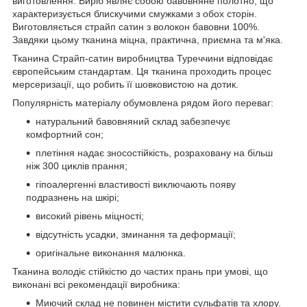
виготовлення. Виріб являє собою бавовняне полотно, що
характеризується блискучими смужками з обох сторін.
Виготовляється страйп сатин з волокон бавовни 100%.
Завдяки цьому тканина міцна, практична, приємна та м'яка.
Тканина Страйп-сатин виробництва Туреччини відповідає
європейським стандартам. Ця тканина проходить процес
мерсеризації, що робить її шовковистою на дотик.
Популярність матеріалу обумовлена рядом його переваг:
натуральний бавовняний склад забезпечує
комфортний сон;
плетіння надає зносостійкість, розраховану на більш
ніж 300 циклів прання;
гіпоалергенні властивості виключають появу
подразнень на шкірі;
високий рівень міцності;
відсутність усадки, зминання та деформації;
оригінальне виконання малюнка.
Тканина володіє стійкістю до частих прань при умові, що
виконані всі рекомендації виробника:
Миючий склад не повинен містити сульфатів та хлору.