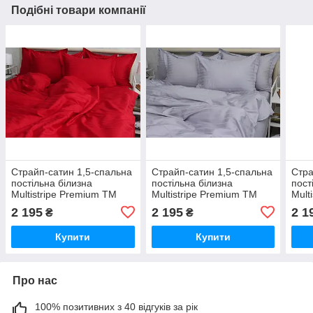
Подібні товари компанії
Страйп-сатин 1,5-спальна
Страйп-сатин 1,5-спальна
Стра
постільна білизна
постільна білизна
пост
Multistripe Premium ТМ
Multistripe Premium ТМ
Mult
Prima Teks MST-14
Prima Teks MST-04
Prim
2 195
2 195
2 1
₴
₴
Купити
Купити
Про нас
100% позитивних з 40 відгуків за рік