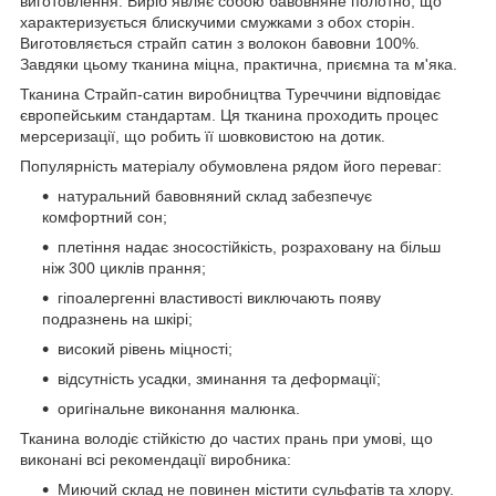
виготовлення. Виріб являє собою бавовняне полотно, що
характеризується блискучими смужками з обох сторін.
Виготовляється страйп сатин з волокон бавовни 100%.
Завдяки цьому тканина міцна, практична, приємна та м'яка.
Тканина Страйп-сатин виробництва Туреччини відповідає
європейським стандартам. Ця тканина проходить процес
мерсеризації, що робить її шовковистою на дотик.
Популярність матеріалу обумовлена рядом його переваг:
натуральний бавовняний склад забезпечує
комфортний сон;
плетіння надає зносостійкість, розраховану на більш
ніж 300 циклів прання;
гіпоалергенні властивості виключають появу
подразнень на шкірі;
високий рівень міцності;
відсутність усадки, зминання та деформації;
оригінальне виконання малюнка.
Тканина володіє стійкістю до частих прань при умові, що
виконані всі рекомендації виробника:
Миючий склад не повинен містити сульфатів та хлору.