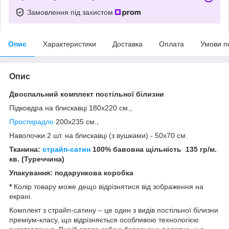
Замовлення під захистом
Опис
Характеристики
Доставка
Оплата
Умови п
Опис
Двоспальний
комплект постільної білизни
Підковдра на блискавці 180x220 см.,
Простирадло
200x235 см.,
Наволочки 2 шт. на блискавці (з вушками) - 50х70 см.
Тканина:
страйп-сатин
100% бавовна щільність
135 гр/м.
кв. (Туреччина)
Упакування: подарункова коробка
*
Колір товару може дещо відрізнятися від зображення на
екрані.
Комплект з страйп-сатину – це один з видів постільної білизни
преміум-класу, що відрізняється особливою технологією