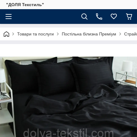
"ДОЛЯ Текстиль"
Товари та послуги
Постільна білизна Преміум
Страйп