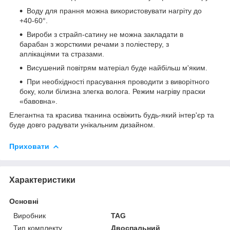
Воду для прання можна використовувати нагріту до
+40-60°.
Вироби з страйп-сатину не можна закладати в
барабан з жорсткими речами з поліестеру, з
аплікаціями та стразами.
Висушений повітрям матеріал буде найбільш м'яким.
При необхідності прасування проводити з виворітного
боку, коли білизна злегка волога. Режим нагріву праски
«бавовна».
Елегантна та красива тканина освіжить будь-який інтер'єр та
буде довго радувати унікальним дизайном.
Приховати
Характеристики
Основні
Виробник
TAG
Тип комплекту
Двоспальний