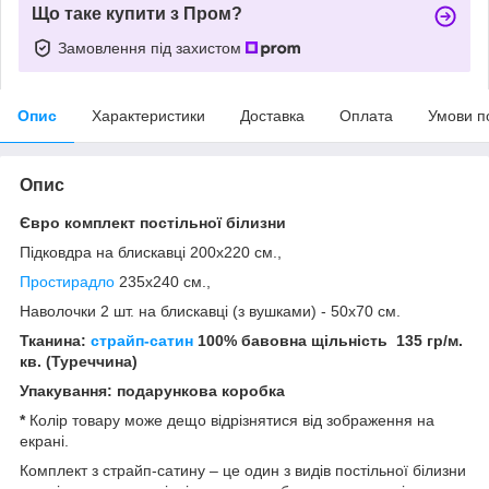
Що таке купити з Пром?
Замовлення під захистом
Опис
Характеристики
Доставка
Оплата
Умови п
Опис
Євро
комплект постільної білизни
Підковдра на блискавці 200x220 см.,
Простирадло
235x240 см.,
Наволочки 2 шт. на блискавці (з вушками) - 50х70 см.
Тканина:
страйп-сатин
100% бавовна щільність
135 гр/м.
кв. (Туреччина)
Упакування: подарункова коробка
*
Колір товару може дещо відрізнятися від зображення на
екрані.
Комплект з страйп-сатину – це один з видів постільної білизни