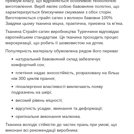
преміум-класу, що відрізняється особливою технологією
виготовлення. Виріб являє собою бавовняне полотно, що
характеризується блискучими смужками з обох сторін.
Виготовляється страйп сатин з волокон бавовни 100%.
Завдяки цьому тканина міцна, практична, приємна та м'яка.
Тканина Страйп-сатин виробництва Туреччини відповідає
європейським стандартам. Ця тканина проходить процес
мерсеризації, що робить її шовковистою на дотик.
Популярність матеріалу обумовлена рядом його переваг:
натуральний бавовняний склад забезпечує
комфортний сон;
плетіння надає зносостійкість, розраховану на більш
ніж 300 циклів прання;
гіпоалергенні властивості виключають появу
подразнень на шкірі;
високий рівень міцності;
відсутність усадки, зминання та деформації;
оригінальне виконання малюнка.
Тканина володіє стійкістю до частих прань при умові, що
виконані всі рекомендації виробника: