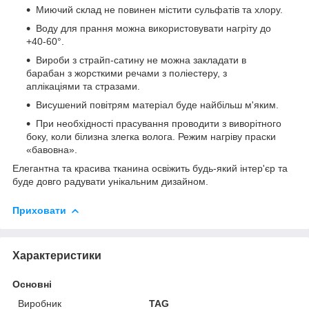
Миючий склад не повинен містити сульфатів та хлору.
Воду для прання можна використовувати нагріту до
+40-60°.
Вироби з страйп-сатину не можна закладати в
барабан з жорсткими речами з поліестеру, з
аплікаціями та стразами.
Висушений повітрям матеріал буде найбільш м'яким.
При необхідності прасування проводити з виворітного
боку, коли білизна злегка волога. Режим нагріву праски
«бавовна».
Елегантна та красива тканина освіжить будь-який інтер'єр та
буде довго радувати унікальним дизайном.
Приховати
Характеристики
Основні
Виробник
TAG