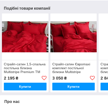
Подібні товари компанії
Страйп-сатин 1,5-спальна
Страйп-сатин Євроmaxi
Стра
постільна білизна
комплект постільної
комп
Multistripe Premium ТМ
білизни Multistripe
біли
Prima Teks MST-14
Premium ТМ Prima Teks
Prem
2 195
3 050
2 8
₴
₴
MST-14
MST
Купити
Купити
Про нас