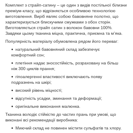
Комплект з страйп-сатину – це один з видів постільної білизни
преміум-класу, що відрізняється особливою технологією
виготовлення. Виріб являє собою бавовняне полотно, що
характеризується блискучими смужками з обох сторін.
Виготовляється страйп сатин з волокон бавовни 100%.
Завдяки цьому тканина міцна, практична, приємна та м'яка.
Популярність матеріалу обумовлена рядом його переваг:
натуральний бавовняний склад забезпечує
комфортний сон;
плетіння надає зносостійкість, розраховану на більш
ніж 300 циклів прання;
гіпоалергенні властивості виключають появу
подразнень на шкірі;
високий рівень міцності;
відсутність усадки, зминання та деформації;
оригінальне виконання малюнка.
Тканина володіє стійкістю до частих прань при умові, що
виконані всі рекомендації виробника:
Миючий склад не повинен містити сульфатів та хлору.