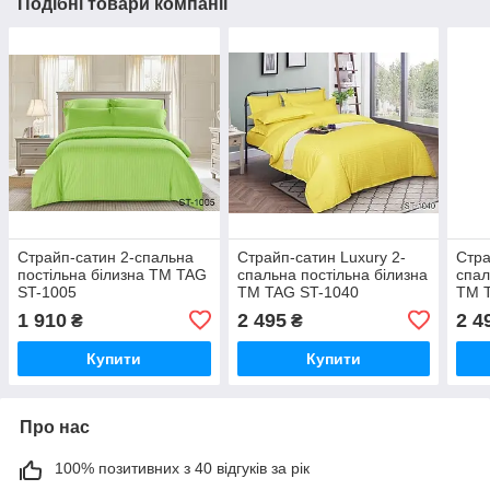
Подібні товари компанії
Страйп-сатин 2-спальна
Страйп-сатин Luxury 2-
Стра
постільна білизна ТМ TAG
спальна постільна білизна
спал
ST-1005
ТМ TAG ST-1040
ТМ 
1 910
2 495
2 4
₴
₴
Купити
Купити
Про нас
100% позитивних з 40 відгуків за рік