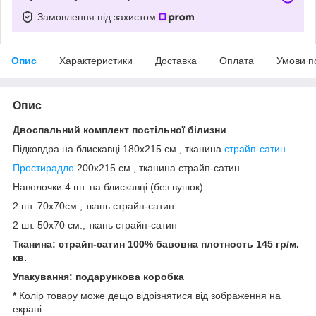
Замовлення під захистом
Опис
Характеристики
Доставка
Оплата
Умови п
Опис
Двоспальний
комплект постільної білизни
Підковдра на блискавці 180x215 см., тканина
страйп-сатин
Простирадло
200x215 см., тканина страйп-сатин
Наволочки 4 шт. на блискавці (без вушок):
2 шт. 70х70см., ткань страйп-сатин
2 шт. 50х70 см., ткань страйп-сатин
Тканина: страйп-сатин 100% бавовна п
лотность 145 гр/м.
кв.
Упакування: подарункова коробка
*
Колір товару може дещо відрізнятися від зображення на
екрані.