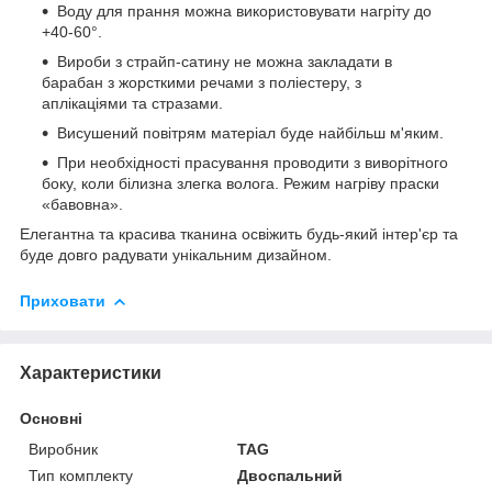
Воду для прання можна використовувати нагріту до
+40-60°.
Вироби з страйп-сатину не можна закладати в
барабан з жорсткими речами з поліестеру, з
аплікаціями та стразами.
Висушений повітрям матеріал буде найбільш м'яким.
При необхідності прасування проводити з виворітного
боку, коли білизна злегка волога. Режим нагріву праски
«бавовна».
Елегантна та красива тканина освіжить будь-який інтер'єр та
буде довго радувати унікальним дизайном.
Приховати
Характеристики
Основні
Виробник
TAG
Тип комплекту
Двоспальний