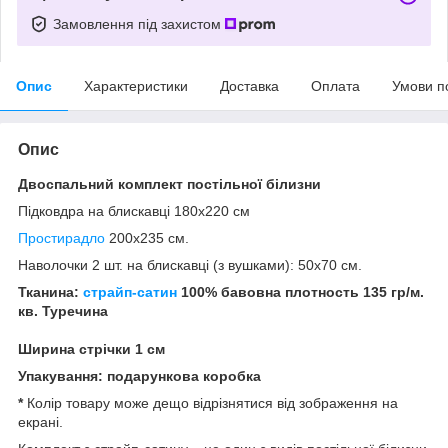
Замовлення під захистом
Опис
Характеристики
Доставка
Оплата
Умови п
Опис
Двоспальний
комплект постільної білизни
Підковдра на блискавці 180x220 cм
Простирадло
200x235 см.
Наволочки 2 шт. на блискавці (з вушками): 50х70 см.
Тканина:
страйп-сатин
100% бавовна п
лотность 135 гр/м.
кв. Туречина
Ширина стрічки 1 см
Упакування: подарункова коробка
*
Колір товару може дещо відрізнятися від зображення на
екрані.