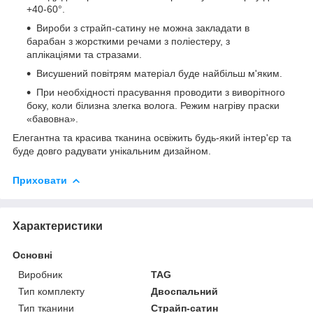
+40-60°.
Вироби з страйп-сатину не можна закладати в
барабан з жорсткими речами з поліестеру, з
аплікаціями та стразами.
Висушений повітрям матеріал буде найбільш м'яким.
При необхідності прасування проводити з виворітного
боку, коли білизна злегка волога. Режим нагріву праски
«бавовна».
Елегантна та красива тканина освіжить будь-який інтер'єр та
буде довго радувати унікальним дизайном.
Приховати
Характеристики
Основні
Виробник
TAG
Тип комплекту
Двоспальний
Тип тканини
Страйп-сатин