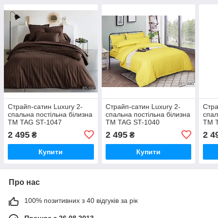
Страйп-сатин Luxury 2-
Страйп-сатин Luxury 2-
Стра
спальна постільна білизна
спальна постільна білизна
спал
ТМ TAG ST-1047
ТМ TAG ST-1040
ТМ 
2 495
2 495
2 4
₴
₴
Купити
Купити
Про нас
100% позитивних з 40 відгуків за рік
Працює з 26.08.2013