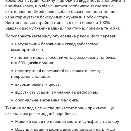
Комплект з страйп-сатину – це один з видів постільної білизни
преміум-класу, що відрізняється особливою технологією
виготовлення. Виріб являє собою бавовняне полотно, що
характеризується блискучими смужками з обох сторін.
Виготовляється страйп сатин з волокон бавовни 100%.
Завдяки цьому тканина міцна, практична, приємна та м'яка.
Популярність матеріалу обумовлена рядом його переваг:
натуральний бавовняний склад забезпечує
комфортний сон;
плетіння надає зносостійкість, розраховану на більш
ніж 300 циклів прання;
гіпоалергенні властивості виключають появу
подразнень на шкірі;
високий рівень міцності;
відсутність усадки, зминання та деформації;
оригінальне виконання малюнка.
Тканина володіє стійкістю до частих прань при умові, що
виконані всі рекомендації виробника:
Миючий склад не повинен містити сульфатів та хлору.
Воду для прання можна використовувати нагріту до