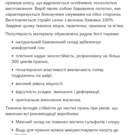
преміум-класу, що відрізняється особливою технологією
виготовлення. Виріб являє собою бавовняне полотно, яке
характеризується блискучими смужками на обох сторонах.
Виготовляється страйп сатин з волокон бавовни 100%.
Завдяки цьому тканина міцна, практична, приємна та м'яка.
Популярність матеріалу обумовлена рядом його переваг:
натуральний бавовняний склад забезпечує
комфортний сон;
плетіння надає зносостійкість, розраховану на більш
300 циклів прання;
гіпоалергенні властивості виключають появу
подразнень на шкірі;
високий рівень міцності;
відсутність усадки, зминання і деформації;
оригінальне виконання малюнка.
Тканина володіє стійкістю до частих прань при умові, що
виконані всі рекомендації виробника:
Миючий склад не повинен містити сульфатів і хлору.
Воду для прання можна використовувати нагріту до