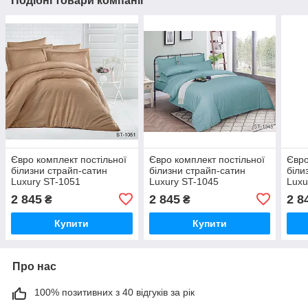
Подібні товари компанії
Євро комплект постільної
Євро комплект постільної
Євро
білизни страйп-сатин
білизни страйп-сатин
біли
Luxury ST-1051
Luxury ST-1045
Luxu
2 845
2 845
2 8
₴
₴
Купити
Купити
Про нас
100% позитивних з 40 відгуків за рік