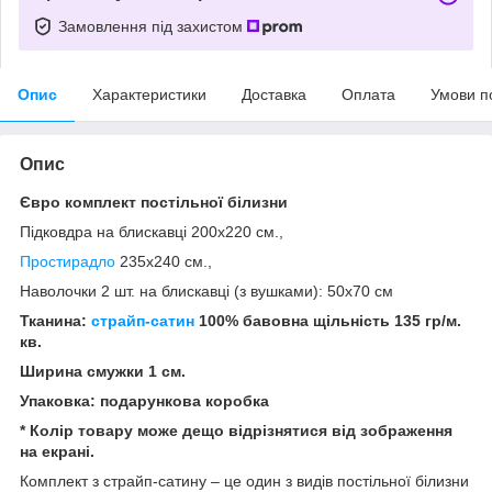
Замовлення під захистом
Опис
Характеристики
Доставка
Оплата
Умови п
Опис
Євро комплект постільної білизни
Підковдра на блискавці 200x220 см.,
Простирадло
235x240 см.,
Наволочки 2 шт. на блискавці (з вушками): 50х70 см
Тканина:
страйп-сатин
100% бавовна щільність
135 гр/м.
кв.
Ширина смужки 1 см.
Упаковка: подарункова коробка
*
Колір товару може дещо відрізнятися від зображення
на екрані.
Комплект з страйп-сатину – це один з видів постільної білизни