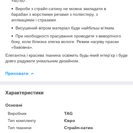
+40-60°.
Вироби з страйп-сатину не можна закладати в
барабан з жорсткими речами з поліестеру, з
аплікаціями і стразами.
Висушений вітром матеріал буде найбільш м'яким.
При необхідності прасування проводити з виворітного
боку, коли білизна злегка вологе. Режим нагріву праски
«бавовна».
Елегантна і красива тканина освіжить будь-який інтер'єр і буде
довго радувати унікальним дизайном.
Приховати
Характеристики
Основні
Виробник
TAG
Тип комплекту
Євро
Тип тканини
Страйп-сатин